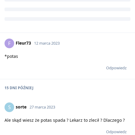
Fleur73
F
12 marca 2023
*potas
Odpowiedz
15 DNI
PÓŹNIEJ
sorte
S
27 marca 2023
Ale skąd wiesz że potas spada ? Lekarz to zlecił ? Dlaczego ?
Odpowiedz