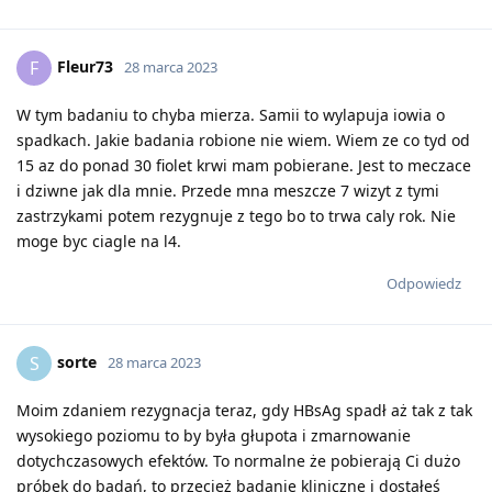
Fleur73
F
28 marca 2023
W tym badaniu to chyba mierza. Samii to wylapuja iowia o
spadkach. Jakie badania robione nie wiem. Wiem ze co tyd od
15 az do ponad 30 fiolet krwi mam pobierane. Jest to meczace
i dziwne jak dla mnie. Przede mna meszcze 7 wizyt z tymi
zastrzykami potem rezygnuje z tego bo to trwa caly rok. Nie
moge byc ciagle na l4.
Odpowiedz
sorte
S
28 marca 2023
Moim zdaniem rezygnacja teraz, gdy HBsAg spadł aż tak z tak
wysokiego poziomu to by była głupota i zmarnowanie
dotychczasowych efektów. To normalne że pobierają Ci dużo
próbek do badań, to przecież badanie kliniczne i dostałeś