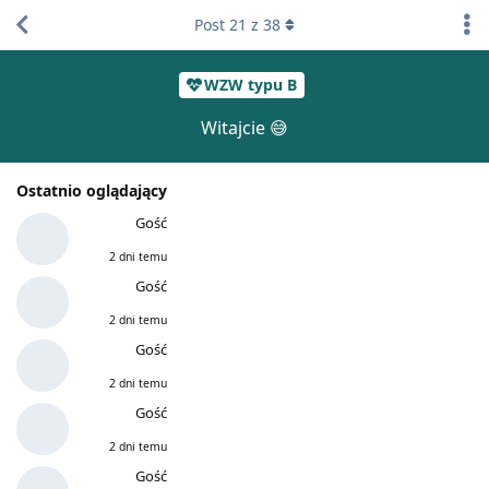
Post
21
z
38
WZW typu B
Witajcie 😅
Ostatnio oglądający
Gość
2 dni temu
Gość
2 dni temu
Gość
2 dni temu
Gość
2 dni temu
Gość