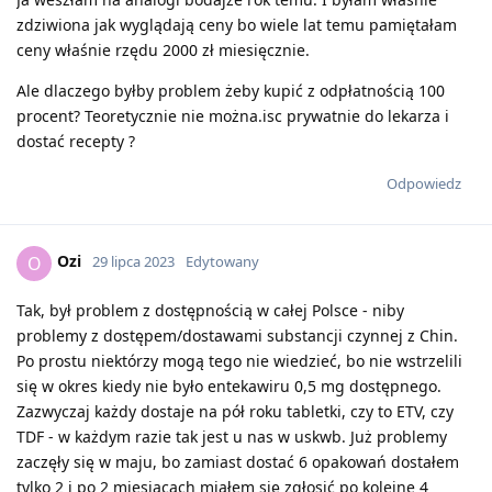
zdziwiona jak wyglądają ceny bo wiele lat temu pamiętałam
ceny właśnie rzędu 2000 zł miesięcznie.
Ale dlaczego byłby problem żeby kupić z odpłatnością 100
procent? Teoretycznie nie można.isc prywatnie do lekarza i
dostać recepty ?
Odpowiedz
Ozi
O
29 lipca 2023
Edytowany
Tak, był problem z dostępnością w całej Polsce - niby
problemy z dostępem/dostawami substancji czynnej z Chin.
Po prostu niektórzy mogą tego nie wiedzieć, bo nie wstrzelili
się w okres kiedy nie było entekawiru 0,5 mg dostępnego.
Zazwyczaj każdy dostaje na pół roku tabletki, czy to ETV, czy
TDF - w każdym razie tak jest u nas w uskwb. Już problemy
zaczęły się w maju, bo zamiast dostać 6 opakowań dostałem
tylko 2 i po 2 miesiącach miałem się zgłosić po kolejne 4