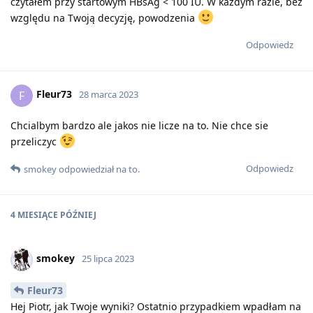
czytałem przy startowym HBsAg < 100 IU. W każdym razie, bez
względu na Twoją decyzję, powodzenia
Odpowiedz
Fleur73
F
28 marca 2023
Chcialbym bardzo ale jakos nie licze na to. Nie chce sie
przeliczyc
Odpowiedz
smokey
odpowiedział na to
.
4 MIESIĄCE
PÓŹNIEJ
smokey
25 lipca 2023
Fleur73
Hej Piotr, jak Twoje wyniki? Ostatnio przypadkiem wpadłam na