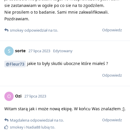
sie zastanawiam w ogole po co sie na to zgodzilem.
Nie prosilem o to badanie. Sami mnie zakwalifikowali.
Pozdrawiam.
Odpowiedz
smokey
odpowiedział na to
.
sorte
S
27 lipca 2023
Edytowany
jakie to były skutki uboczne które miałeś ?
@Fleur73
Odpowiedz
Ozi
O
27 lipca 2023
Witam starą jak i może nową ekipę. W końcu Was znalazłem ;].
Odpowiedz
Magdalena
odpowiedział na to
.
smokey
i
Nadia88
lubią to
.