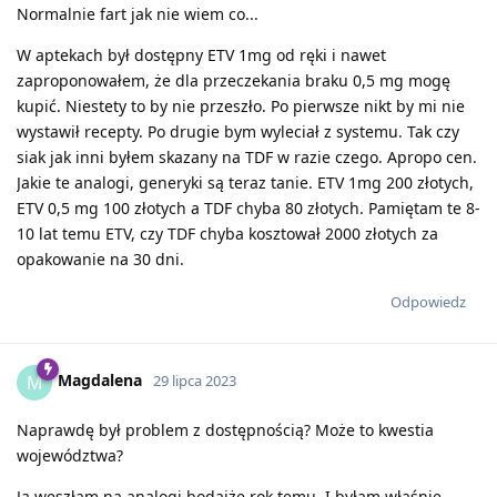
Normalnie fart jak nie wiem co...
W aptekach był dostępny ETV 1mg od ręki i nawet
zaproponowałem, że dla przeczekania braku 0,5 mg mogę
kupić. Niestety to by nie przeszło. Po pierwsze nikt by mi nie
wystawił recepty. Po drugie bym wyleciał z systemu. Tak czy
siak jak inni byłem skazany na TDF w razie czego. Apropo cen.
Jakie te analogi, generyki są teraz tanie. ETV 1mg 200 złotych,
ETV 0,5 mg 100 złotych a TDF chyba 80 złotych. Pamiętam te 8-
10 lat temu ETV, czy TDF chyba kosztował 2000 złotych za
opakowanie na 30 dni.
Odpowiedz
Magdalena
M
29 lipca 2023
Naprawdę był problem z dostępnością? Może to kwestia
województwa?
Ja weszłam na analogi bodajże rok temu. I byłam właśnie