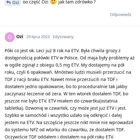
oo część Ozi
jak tam zdrówko ?
Ozi
Odpowiedz
Ozi
O
29 lipca 2023
Edytowany
Póki co jest ok. Leci już 8 rok na ETV. Była chwila grozy z
dostępnością połówki ETV w Polsce. Od maja były problemy aż
w ogóle zginął z obiegu 0,5 mg ETV. My dostajemy na pół
roku, czyli 6 opakowań. Mnóstwo ludzi musieli przerzucić na
TDF z racji braku ETV. Nawet mnie przerzucili na TDF i
dostałem jedno opakowanie, bo to proceduralnie tak jakby
zaczynasz leczenie od zera. W ten wtorek dostałem TDF, bo
jeszcze nie było ETV. ETV miałem do czwartku(ostatnia
tabletka). Dzwonię w czwartek, czy może jest już ETV i jest.
Szybko w samochód i wszystko udało się odkręcić i dalej
jestem na ETV. Na szczęście jeszcze nikt mnie nie wprowadził
do systemu NFZ od wtorku do czwartku, że dostałem TDF.
Oczywiście TDF oddałem i dostałem na pół roku ETV.