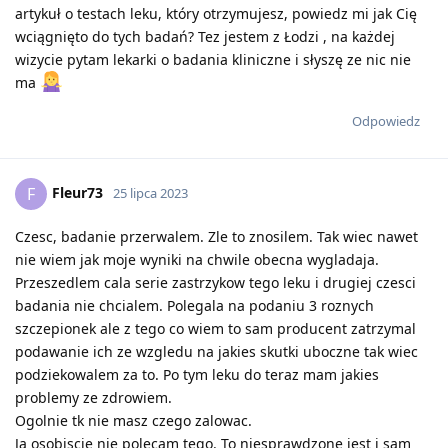
artykuł o testach leku, który otrzymujesz, powiedz mi jak Cię
wciągnięto do tych badań? Tez jestem z Łodzi , na każdej
wizycie pytam lekarki o badania kliniczne i słyszę ze nic nie
ma
Odpowiedz
Fleur73
F
25 lipca 2023
Czesc, badanie przerwalem. Zle to znosilem. Tak wiec nawet
nie wiem jak moje wyniki na chwile obecna wygladaja.
Przeszedlem cala serie zastrzykow tego leku i drugiej czesci
badania nie chcialem. Polegala na podaniu 3 roznych
szczepionek ale z tego co wiem to sam producent zatrzymal
podawanie ich ze wzgledu na jakies skutki uboczne tak wiec
podziekowalem za to. Po tym leku do teraz mam jakies
problemy ze zdrowiem.
Ogolnie tk nie masz czego zalowac.
Ja osobiscie nie polecam tego. To niesprawdzone jest i sam