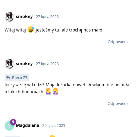
smokey
27 lipca 2023
Witaj witaj
jesteśmy tu, ale trochę nas mało
Odpowiedz
smokey
27 lipca 2023
Fleur73
leczysz się w Łodzi? Moja lekarka nawet słówkiem nie pisnęła
o takich badaniach
Odpowiedz
Magdalena
M
29 lipca 2023