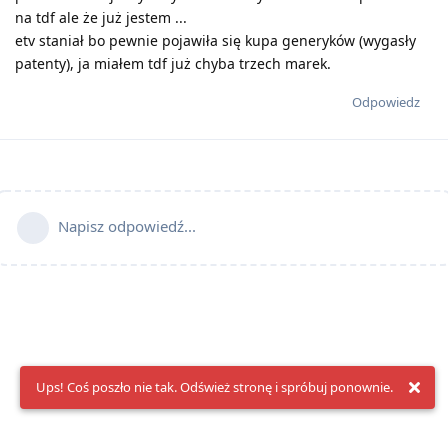
na tdf ale że już jestem ...
etv staniał bo pewnie pojawiła się kupa generyków (wygasły
patenty), ja miałem tdf już chyba trzech marek.
Odpowiedz
Napisz odpowiedź...
Ups! Coś poszło nie tak. Odśwież stronę i spróbuj ponownie.