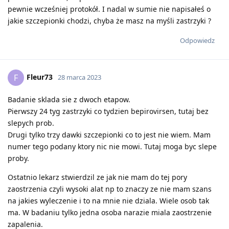
pewnie wcześniej protokół. I nadal w sumie nie napisałeś o
jakie szczepionki chodzi, chyba że masz na myśli zastrzyki ?
Odpowiedz
Fleur73
F
28 marca 2023
Badanie sklada sie z dwoch etapow.
Pierwszy 24 tyg zastrzyki co tydzien bepirovirsen, tutaj bez
slepych prob.
Drugi tylko trzy dawki szczepionki co to jest nie wiem. Mam
numer tego podany ktory nic nie mowi. Tutaj moga byc slepe
proby.
Ostatnio lekarz stwierdzil ze jak nie mam do tej pory
zaostrzenia czyli wysoki alat np to znaczy ze nie mam szans
na jakies wyleczenie i to na mnie nie dziala. Wiele osob tak
ma. W badaniu tylko jedna osoba narazie miala zaostrzenie
zapalenia.